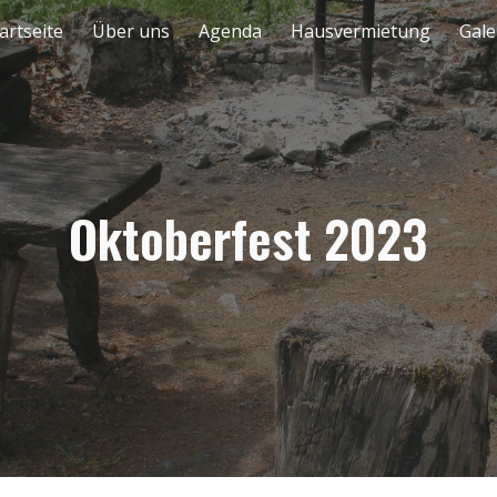
artseite
Über uns
Agenda
Hausvermietung
Gale
ip to main content
Skip to navigat
Oktoberfest 2023