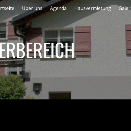
rtseite
Über uns
Agenda
Hausvermietung
Galer
ip to main content
Skip to navigat
ERBEREICH